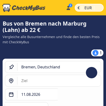
|
|
€
EUR
Bus von Bremen nach Marburg
(Lahn) ab 22 €
Vergleiche alle Busunternehmen und finde den besten Preis
mit CheckMyBus
1