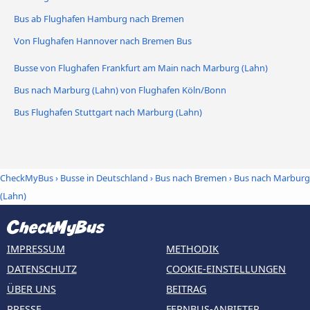
Bus ab Flughafen Hamburg nach Bremen
Von Flughafen Hannover nach Bremen Bus
Busse von Flughafen Frankfurt am Main nach Marburg (Lahn)
Bus nach Marburg (Lahn) von Flughafen Köln/Bonn
Bus Flughafen Stuttgart nach Marburg (Lahn)
CheckMyBus
›
Busse in Deutschland
›
Bus nach Bremen
›
Bus nach Marburg
(Lahn)
IMPRESSUM
METHODIK
DATENSCHUTZ
COOKIE-EINSTELLUNGEN
ÜBER UNS
BEITRAG
PRESSE
FERNBUS-ANBIETER