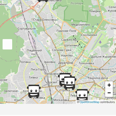
+
−
©
OpenStreetMap
contributors