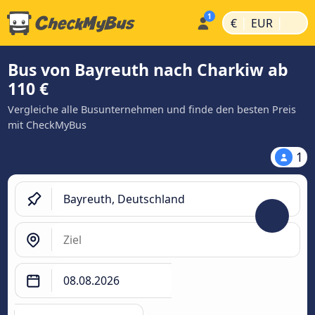
|
|
€
EUR
Bus von Bayreuth nach Charkiw ab
110 €
Vergleiche alle Busunternehmen und finde den besten Preis
mit CheckMyBus
1