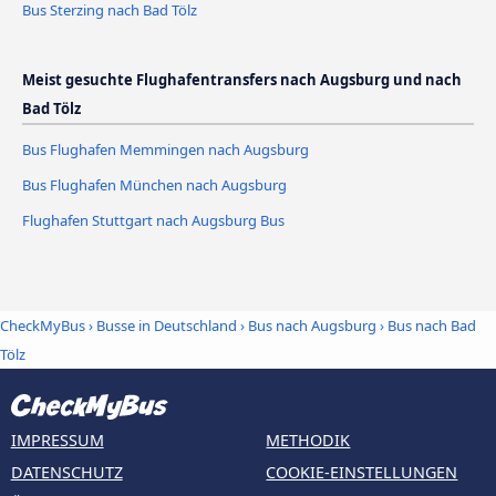
Bus Sterzing nach Bad Tölz
Meist gesuchte Flughafentransfers nach Augsburg und nach
Bad Tölz
Bus Flughafen Memmingen nach Augsburg
Bus Flughafen München nach Augsburg
Flughafen Stuttgart nach Augsburg Bus
CheckMyBus
›
Busse in Deutschland
›
Bus nach Augsburg
›
Bus nach Bad
Tölz
IMPRESSUM
METHODIK
DATENSCHUTZ
COOKIE-EINSTELLUNGEN