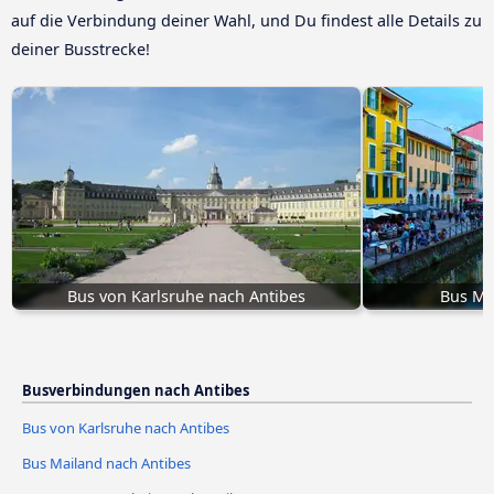
auf die Verbindung deiner Wahl, und Du findest alle Details zu
deiner Busstrecke!
Bus von Karlsruhe nach Antibes
Bus Ma
Busverbindungen nach Antibes
Bus von Karlsruhe nach Antibes
Bus Mailand nach Antibes