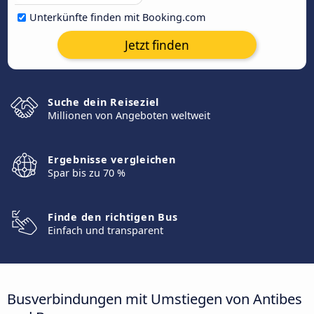
Unterkünfte finden mit Booking.com
Jetzt finden
Suche dein Reiseziel
Millionen von Angeboten weltweit
Ergebnisse vergleichen
Spar bis zu 70 %
Finde den richtigen Bus
Einfach und transparent
Busverbindungen mit Umstiegen von Antibes