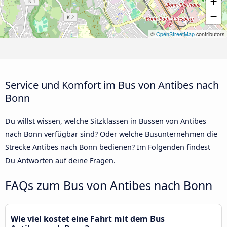
+
−
©
OpenStreetMap
contributors
Service und Komfort im Bus von Antibes nach
Bonn
Du willst wissen, welche Sitzklassen in Bussen von Antibes
nach Bonn verfügbar sind? Oder welche Busunternehmen die
Strecke Antibes nach Bonn bedienen? Im Folgenden findest
Du Antworten auf deine Fragen.
FAQs zum Bus von Antibes nach Bonn
Wie viel kostet eine Fahrt mit dem Bus