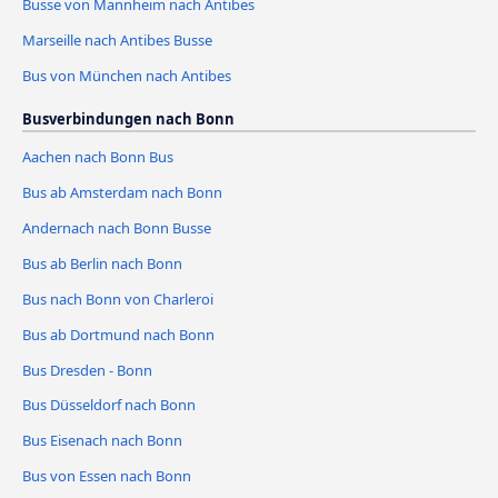
Busse von Mannheim nach Antibes
Marseille nach Antibes Busse
Bus von München nach Antibes
Busverbindungen nach Bonn
Aachen nach Bonn Bus
Bus ab Amsterdam nach Bonn
Andernach nach Bonn Busse
Bus ab Berlin nach Bonn
Bus nach Bonn von Charleroi
Bus ab Dortmund nach Bonn
Bus Dresden - Bonn
Bus Düsseldorf nach Bonn
Bus Eisenach nach Bonn
Bus von Essen nach Bonn