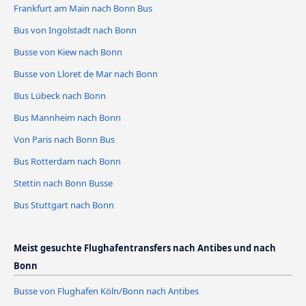
Frankfurt am Main nach Bonn Bus
Bus von Ingolstadt nach Bonn
Busse von Kiew nach Bonn
Busse von Lloret de Mar nach Bonn
Bus Lübeck nach Bonn
Bus Mannheim nach Bonn
Von Paris nach Bonn Bus
Bus Rotterdam nach Bonn
Stettin nach Bonn Busse
Bus Stuttgart nach Bonn
Meist gesuchte Flughafentransfers nach Antibes und nach
Bonn
Busse von Flughafen Köln/Bonn nach Antibes