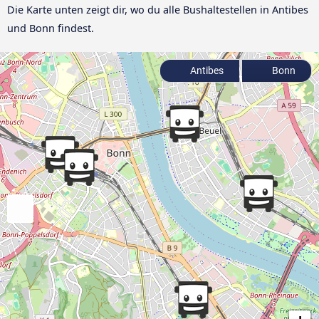
Die Karte unten zeigt dir, wo du alle Bushaltestellen in Antibes
und Bonn findest.
Antibes
Bonn