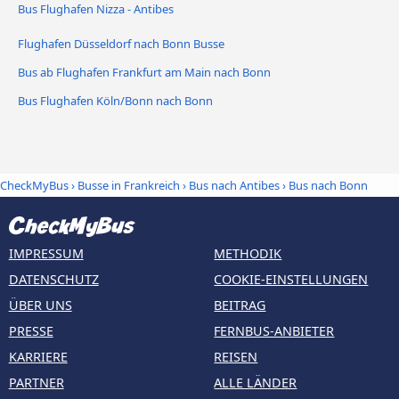
Bus Flughafen Nizza - Antibes
Flughafen Düsseldorf nach Bonn Busse
Bus ab Flughafen Frankfurt am Main nach Bonn
Bus Flughafen Köln/Bonn nach Bonn
CheckMyBus
›
Busse in Frankreich
›
Bus nach Antibes
›
Bus nach Bonn
IMPRESSUM
METHODIK
DATENSCHUTZ
COOKIE-EINSTELLUNGEN
ÜBER UNS
BEITRAG
PRESSE
FERNBUS-ANBIETER
KARRIERE
REISEN
PARTNER
ALLE LÄNDER