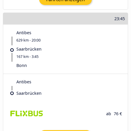
23:45
Antibes
629 km - 20:00
Saarbrücken
167 km - 3:45
Bonn
Antibes
Saarbrücken
ab
76 €