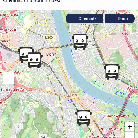
Chemnitz und Bonn findest.
Chemnitz
Bonn
+
−