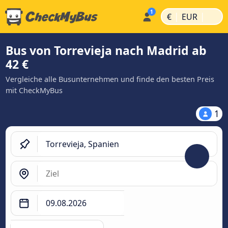
|
|
€
EUR
Bus von Torrevieja nach Madrid ab
42 €
Vergleiche alle Busunternehmen und finde den besten Preis
mit CheckMyBus
1