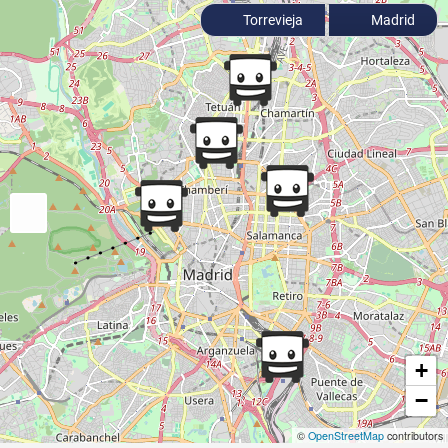
Torrevieja
Madrid
+
−
©
OpenStreetMap
contributors