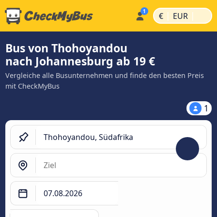
|
|
€
EUR
Bus von Thohoyandou
nach Johannesburg ab 19 €
Vergleiche alle Busunternehmen und finde den besten Preis
mit CheckMyBus
1