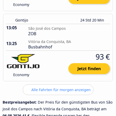
Economy
Gontijo
24 Std 20 Min
13:05
São José dos Campos
ZOB
Vitória da Conquista, BA
13:25
Busbahnhof
93 €
Jetzt finden
Economy
Alle Fahrten für morgen anzeigen
Bestpreisangebot
: Der Preis für den günstigsten Bus von São
José dos Campos nach Vitória da Conquista, BA beträgt am
06.08.2026
41 €
. Flexible Reisende sparen bei den