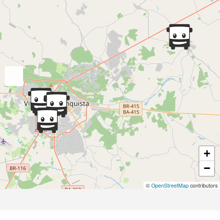
+
−
©
OpenStreetMap
contributors