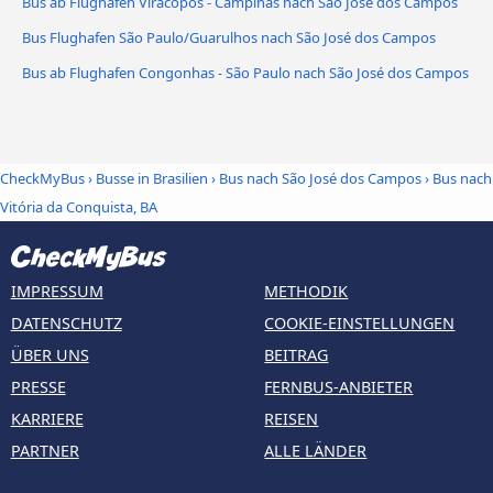
Bus ab Flughafen Viracopos - Campinas nach São José dos Campos
Bus Flughafen São Paulo/Guarulhos nach São José dos Campos
Bus ab Flughafen Congonhas - São Paulo nach São José dos Campos
CheckMyBus
›
Busse in Brasilien
›
Bus nach São José dos Campos
›
Bus nach
Vitória da Conquista, BA
IMPRESSUM
METHODIK
DATENSCHUTZ
COOKIE-EINSTELLUNGEN
ÜBER UNS
BEITRAG
PRESSE
FERNBUS-ANBIETER
KARRIERE
REISEN
PARTNER
ALLE LÄNDER