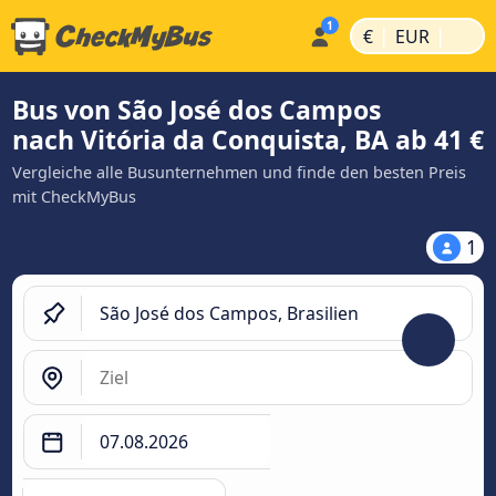
|
|
€
EUR
Bus von São José dos Campos
nach Vitória da Conquista, BA ab 41 €
Vergleiche alle Busunternehmen und finde den besten Preis
mit CheckMyBus
1