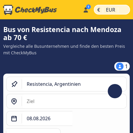
|
|
€
EUR
Bus von Resistencia nach Mendoza
ab 70 €
Vergleiche alle Busunternehmen und finde den besten Preis
mit CheckMyBus
1