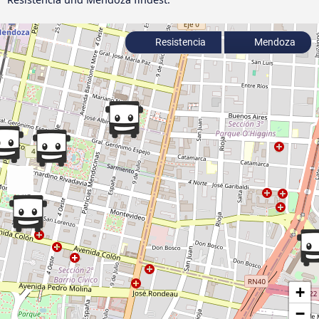
Resistencia
Mendoza
+
−