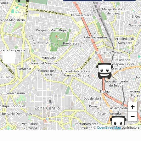
+
−
©
OpenStreetMap
contributors