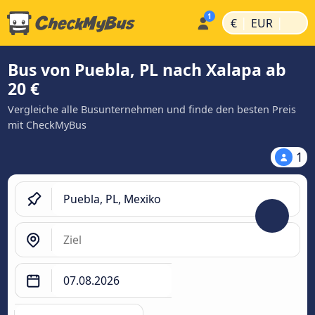
|
|
€
EUR
Bus von Puebla, PL nach Xalapa ab
20 €
Vergleiche alle Busunternehmen und finde den besten Preis
mit CheckMyBus
1