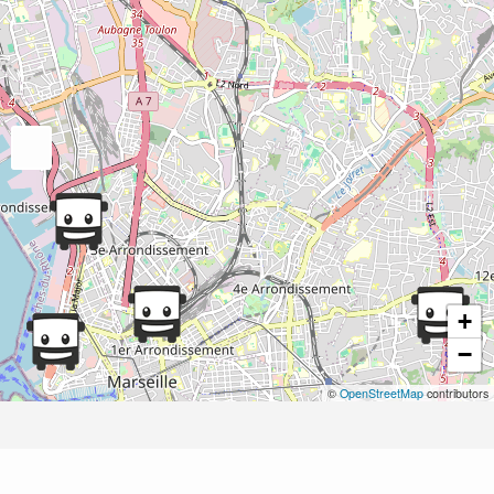
+
−
©
OpenStreetMap
contributors