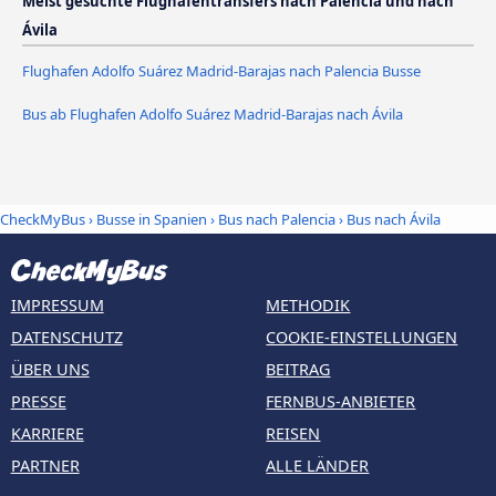
Meist gesuchte Flughafentransfers nach Palencia und nach
Ávila‎
Flughafen Adolfo Suárez Madrid-Barajas nach Palencia Busse
Bus ab Flughafen Adolfo Suárez Madrid-Barajas nach Ávila‎
CheckMyBus
›
Busse in Spanien
›
Bus nach Palencia
›
Bus nach Ávila‎
IMPRESSUM
METHODIK
DATENSCHUTZ
COOKIE-EINSTELLUNGEN
ÜBER UNS
BEITRAG
PRESSE
FERNBUS-ANBIETER
KARRIERE
REISEN
PARTNER
ALLE LÄNDER