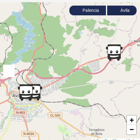
Palencia
Ávila‎
+
−