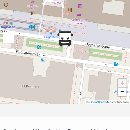
+
−
©
OpenStreetMap
contributors