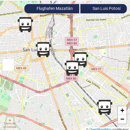
Flughafen Mazatlán
San Luis Potosí
+
−
©
OpenStreetMap
contributors