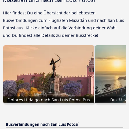
Hier findest Du eine Übersicht der beliebtesten
Busverbindungen zum Flughafen Mazatlán und nach San Luis
Potosí aus. Klicke einfach auf die Verbindung deiner Wahl,
und Du findest alle Details zu deiner Busstrecke!
Dolores Hidalgo nach San Luis Potosí Bus
Bus Mezca
Busverbindungen nach San Luis Potosí