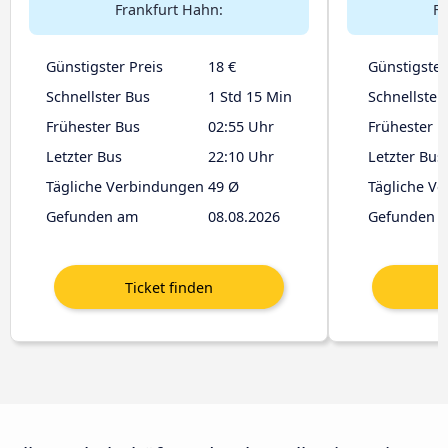
Frankfurt Hahn:
Fr
Günstigster Preis
18 €
Günstigster
Schnellster Bus
1 Std 15 Min
Schnellster
Frühester Bus
02:55 Uhr
Frühester B
Letzter Bus
22:10 Uhr
Letzter Bus
Tägliche Verbindungen
49 Ø
Tägliche V
Gefunden am
08.08.2026
Gefunden 