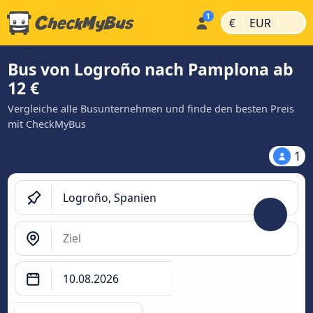
|
|
€
EUR
Bus von Logroño nach Pamplona ab
12 €
Vergleiche alle Busunternehmen und finde den besten Preis
mit CheckMyBus
1