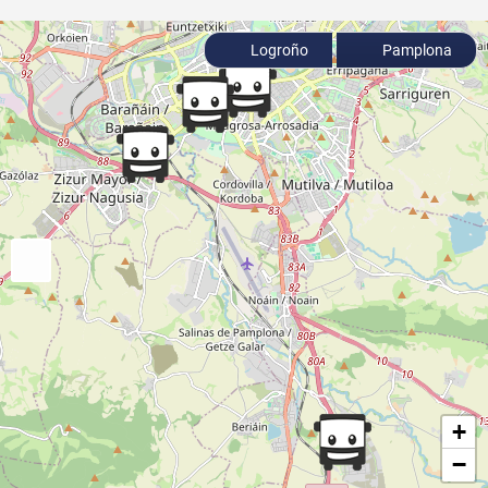
Logroño
Pamplona
+
−