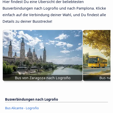
Hier findest Du eine Übersicht der beliebtesten
Busverbindungen nach Logroño und nach Pamplona. Klicke
einfach auf die Verbindung deiner Wahl, und Du findest alle
Details zu deiner Busstrecke!
Bus von Zaragoza nach Logroño
Bus nac
Busverbindungen nach Logroño
Bus Alicante - Logroño