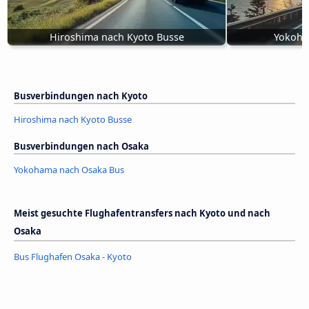
Hiroshima nach Kyoto Busse
Yokoha
Busverbindungen nach Kyoto
Hiroshima nach Kyoto Busse
Busverbindungen nach Osaka
Yokohama nach Osaka Bus
Meist gesuchte Flughafentransfers nach Kyoto und nach
Osaka
Bus Flughafen Osaka - Kyoto