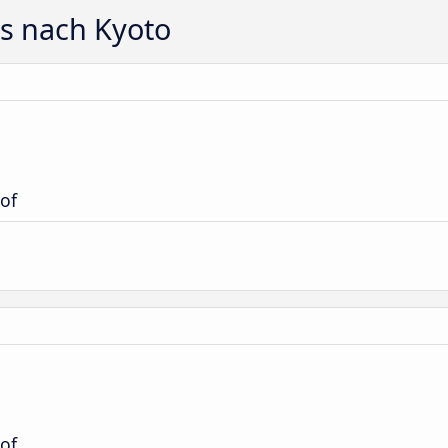
ts nach Kyoto
of
of