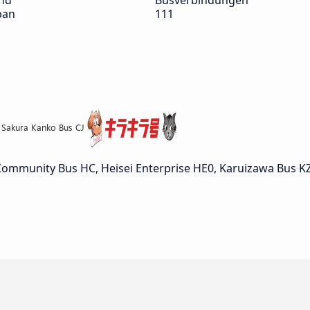
nd
Busverbindungen
pan
111
mmunity Bus HC, Heisei Enterprise HE0, Karuizawa Bus KZ,