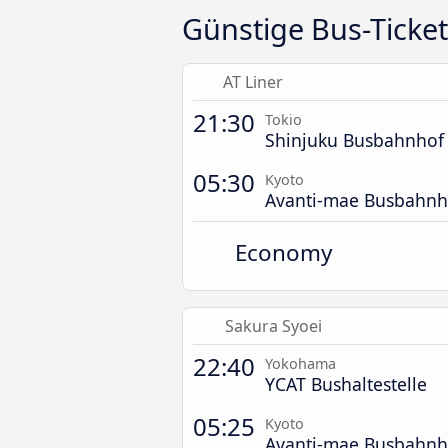
Günstige Bus-Ticke
AT Liner
21:30
Tokio
Shinjuku Busbahnhof
05:30
Kyoto
Avanti-mae Busbahnh
Economy
Sakura Syoei
22:40
Yokohama
YCAT Bushaltestelle
05:25
Kyoto
Avanti-mae Busbahnh