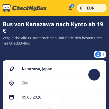
|
|
€
EUR
Bus von Kanazawa nach Kyoto ab 19
€
Vergleiche alle Busunternehmen und finde den besten Preis
mit CheckMyBus
1