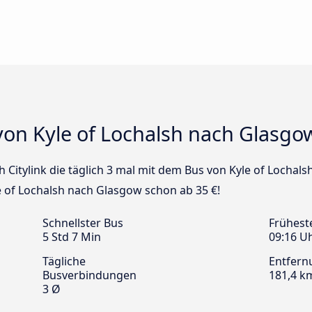
von Kyle of Lochalsh nach Glasgo
sh Citylink die täglich 3 mal mit dem Bus von Kyle of Locha
le of Lochalsh nach Glasgow schon ab 35 €!
Schnellster Bus
Frühest
5 Std 7 Min
09:16 U
Tägliche
Entfern
Busverbindungen
181,4 k
3 Ø