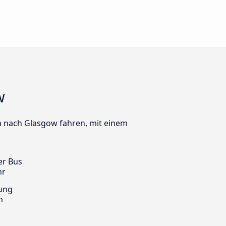
w
lsh nach Glasgow fahren, mit einem
er Bus
hr
ung
m