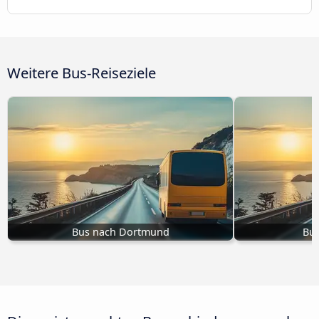
Weitere Bus-Reiseziele
Bus nach Dortmund
Bus