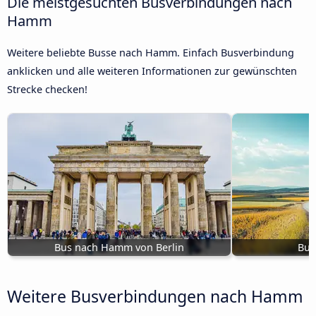
Die meistgesuchten Busverbindungen nach
Hamm
Weitere beliebte Busse nach Hamm. Einfach Busverbindung
anklicken und alle weiteren Informationen zur gewünschten
Strecke checken!
Bus nach Hamm von Berlin
Bus
Weitere Busverbindungen nach Hamm