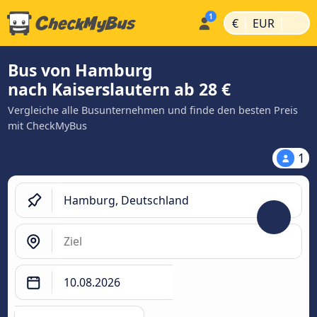
|
|
€
EUR
Bus von Hamburg
nach Kaiserslautern ab 28 €
Vergleiche alle Busunternehmen und finde den besten Preis
mit CheckMyBus
1