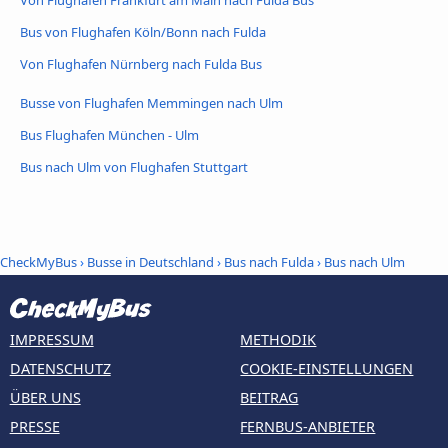
Von Flughafen Frankfurt am Main nach Fulda Bus
Bus von Flughafen Köln/Bonn nach Fulda
Von Flughafen Nürnberg nach Fulda Bus
Busse von Flughafen Memmingen nach Ulm
Bus Flughafen München - Ulm
Bus nach Ulm von Flughafen Stuttgart
CheckMyBus
›
Busse in Deutschland
›
Bus nach Fulda
›
Bus nach Ulm
IMPRESSUM
METHODIK
DATENSCHUTZ
COOKIE-EINSTELLUNGEN
ÜBER UNS
BEITRAG
PRESSE
FERNBUS-ANBIETER