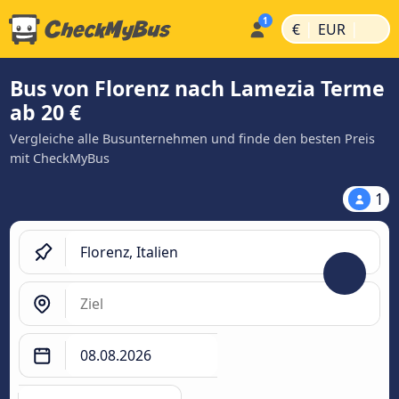
|
|
€
EUR
Bus von Florenz nach Lamezia Terme
ab 20 €
Vergleiche alle Busunternehmen und finde den besten Preis
mit CheckMyBus
1