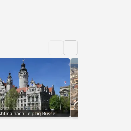
shtina nach Leipzig Busse
Bus Civitavecchia