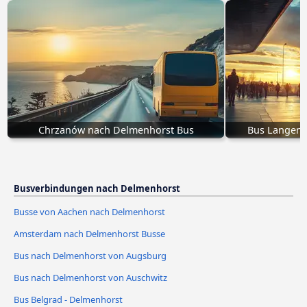
Chrzanów nach Delmenhorst Bus
Bus Langenh
Busverbindungen nach Delmenhorst
Busse von Aachen nach Delmenhorst
Amsterdam nach Delmenhorst Busse
Bus nach Delmenhorst von Augsburg
Bus nach Delmenhorst von Auschwitz
Bus Belgrad - Delmenhorst