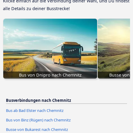
Klicke einfach auf die Verbindung deiner Wahl, und Du findest
alle Details zu deiner Busstrecke!
Bus von Dnipro nach Chemnitz
Busse von 
Busverbindungen nach Chemnitz
Bus ab Bad Elster nach Chemnitz
Bus von Binz (Rügen) nach Chemnitz
Busse von Bukarest nach Chemnitz