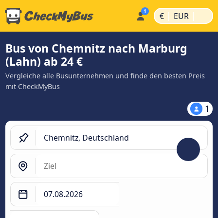
|
|
€
EUR
Bus von Chemnitz nach Marburg
(Lahn) ab 24 €
Vergleiche alle Busunternehmen und finde den besten Preis
mit CheckMyBus
1