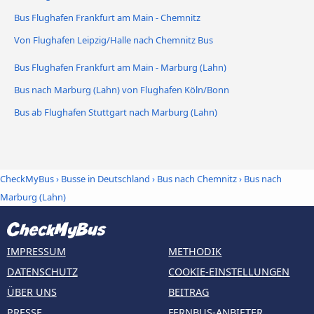
Bus Flughafen Frankfurt am Main - Chemnitz
Von Flughafen Leipzig/Halle nach Chemnitz Bus
Bus Flughafen Frankfurt am Main - Marburg (Lahn)
Bus nach Marburg (Lahn) von Flughafen Köln/Bonn
Bus ab Flughafen Stuttgart nach Marburg (Lahn)
CheckMyBus
›
Busse in Deutschland
›
Bus nach Chemnitz
›
Bus nach
Marburg (Lahn)
IMPRESSUM
METHODIK
DATENSCHUTZ
COOKIE-EINSTELLUNGEN
ÜBER UNS
BEITRAG
PRESSE
FERNBUS-ANBIETER