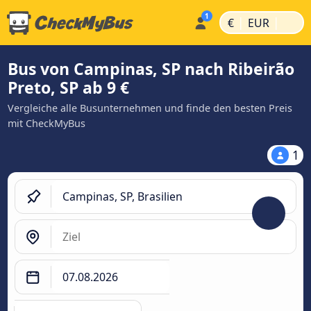
|
|
€
EUR
Bus von Campinas, SP nach Ribeirão
Preto, SP ab 9 €
Vergleiche alle Busunternehmen und finde den besten Preis
mit CheckMyBus
1