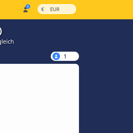
|
|
€
EUR
)
gleich
1