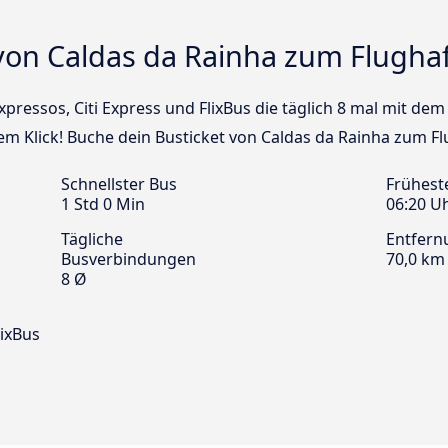
von Caldas da Rainha zum Flughaf
Expressos, Citi Express und FlixBus die täglich 8 mal mit d
em Klick! Buche dein Busticket von Caldas da Rainha zum F
Schnellster Bus
Frühest
1 Std 0 Min
06:20 U
Tägliche
Entfern
Busverbindungen
70,0 km
8 Ø
lixBus