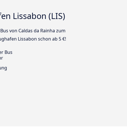
en Lissabon (LIS)
em Bus von Caldas da Rainha zum
lughafen Lissabon schon ab 5 €!
er Bus
hr
ung