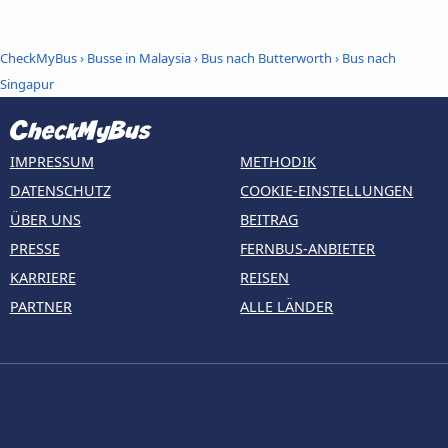
CheckMyBus
›
Busse in Malaysia
›
Bus nach Butterworth
›
Bus nach
Singapur
IMPRESSUM
METHODIK
DATENSCHUTZ
COOKIE-EINSTELLUNGEN
ÜBER UNS
BEITRAG
PRESSE
FERNBUS-ANBIETER
KARRIERE
REISEN
PARTNER
ALLE LÄNDER