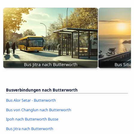
Bus Jitra nach Butterworth
Bus Sitia
Busverbindungen nach Butterworth
Bus Alor Setar - Butterworth
Bus von Changlun nach Butterworth
Ipoh nach Butterworth Busse
Bus Jitra nach Butterworth