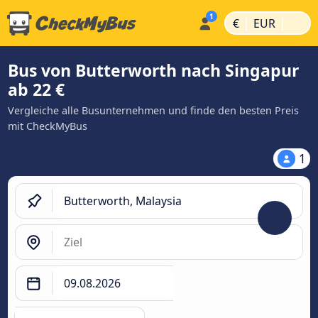
|
|
€
EUR
Bus von Butterworth nach Singapur
ab 22 €
Vergleiche alle Busunternehmen und finde den besten Preis
mit CheckMyBus
1