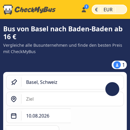
|
|
€
EUR
Bus von Basel nach Baden-Baden ab
16 €
Vergleiche alle Busunternehmen und finde den besten Preis
mit CheckMyBus
1