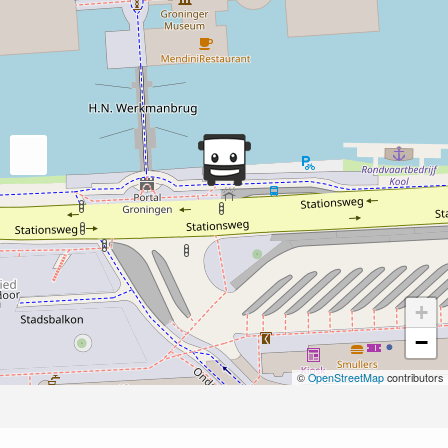
+
−
©
OpenStreetMap
contributors