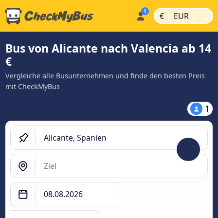
|
|
€
EUR
Bus von Alicante nach Valencia ab 14
€
Vergleiche alle Busunternehmen und finde den besten Preis
mit CheckMyBus
1