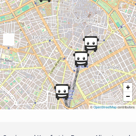
+
−
©
OpenStreetMap
contributors