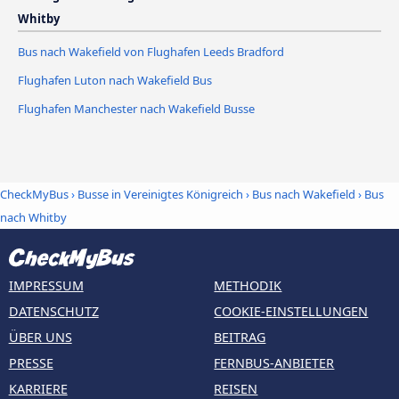
Whitby
Bus nach Wakefield von Flughafen Leeds Bradford
Flughafen Luton nach Wakefield Bus
Flughafen Manchester nach Wakefield Busse
CheckMyBus
›
Busse in Vereinigtes Königreich
›
Bus nach Wakefield
›
Bus
nach Whitby
IMPRESSUM
METHODIK
DATENSCHUTZ
COOKIE-EINSTELLUNGEN
ÜBER UNS
BEITRAG
PRESSE
FERNBUS-ANBIETER
KARRIERE
REISEN