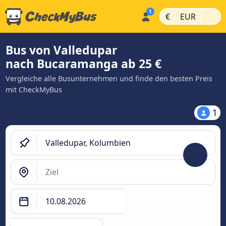
|
|
€
EUR
Bus von Valledupar
nach Bucaramanga ab 25 €
Vergleiche alle Busunternehmen und finde den besten Preis
mit CheckMyBus
1