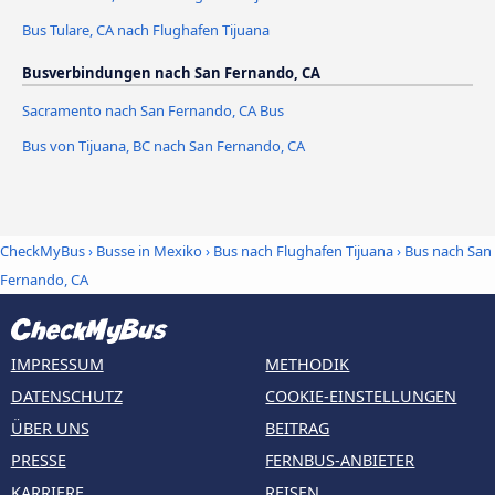
Bus Tulare, CA nach Flughafen Tijuana
Busverbindungen nach San Fernando, CA
Sacramento nach San Fernando, CA Bus
Bus von Tijuana, BC nach San Fernando, CA
CheckMyBus
›
Busse in Mexiko
›
Bus nach Flughafen Tijuana
›
Bus nach San
Fernando, CA
IMPRESSUM
METHODIK
DATENSCHUTZ
COOKIE-EINSTELLUNGEN
ÜBER UNS
BEITRAG
PRESSE
FERNBUS-ANBIETER
KARRIERE
REISEN