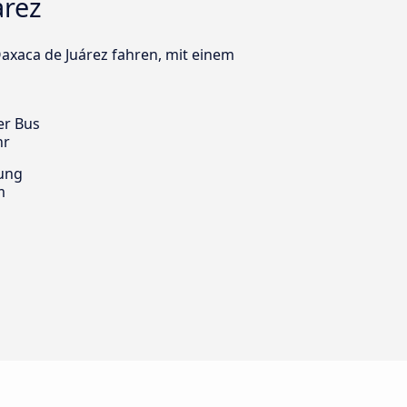
árez
axaca de Juárez fahren, mit einem
er Bus
hr
ung
m