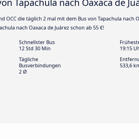
von Tapachula nach Oaxaca de Ju
und OCC die täglich 2 mal mit dem Bus von Tapachula nach O
pachula nach Oaxaca de Juárez schon ab 55 €!
Schnellster Bus
Frühest
12 Std 30 Min
19:15 U
Tägliche
Entfern
Busverbindungen
533,6 k
2 Ø