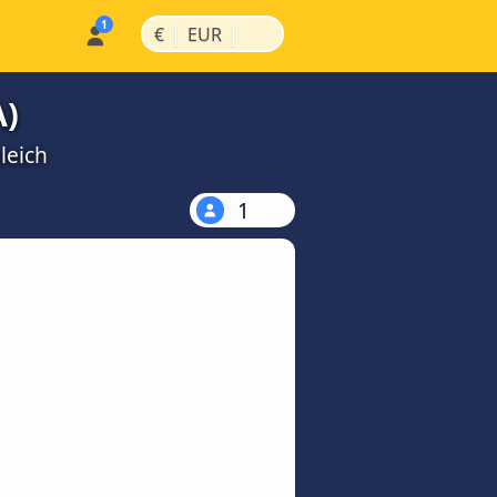
|
|
€
EUR
A)
leich
1