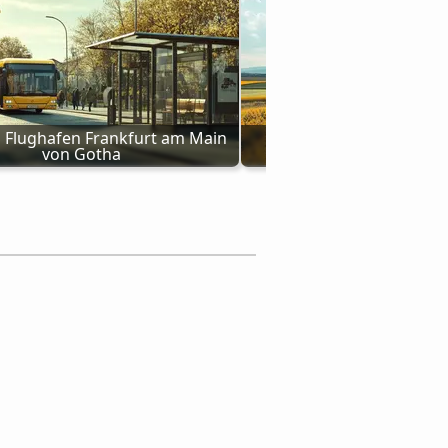
 Flughafen Frankfurt am Main 
Busse von Bochum nach 
von Gotha
Frankfurt am M