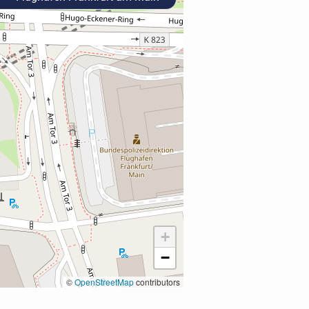
+
−
©
OpenStreetMap
contributors