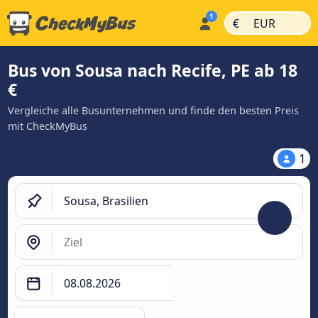
|
|
€
EUR
Bus von Sousa nach Recife, PE ab 18
€
Vergleiche alle Busunternehmen und finde den besten Preis
mit CheckMyBus
1