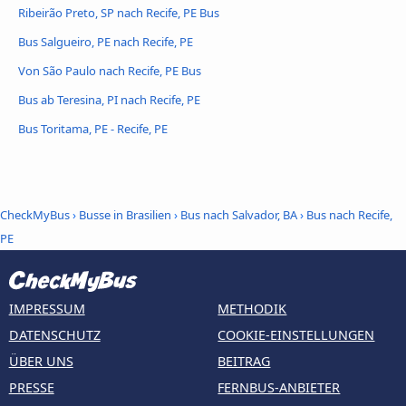
Ribeirão Preto, SP nach Recife, PE Bus
Bus Salgueiro, PE nach Recife, PE
Von São Paulo nach Recife, PE Bus
Bus ab Teresina, PI nach Recife, PE
Bus Toritama, PE - Recife, PE
CheckMyBus
›
Busse in Brasilien
›
Bus nach Salvador, BA
›
Bus nach Recife,
PE
IMPRESSUM
METHODIK
DATENSCHUTZ
COOKIE-EINSTELLUNGEN
ÜBER UNS
BEITRAG
PRESSE
FERNBUS-ANBIETER