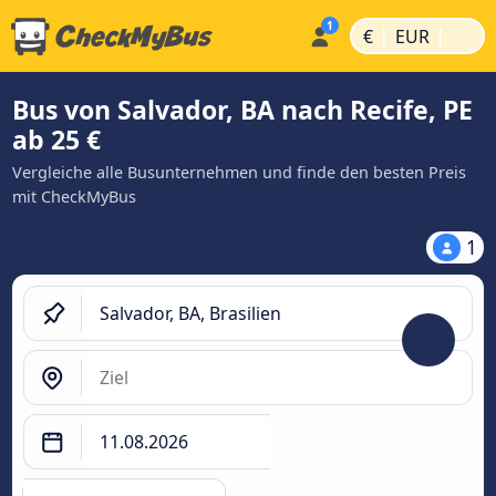
|
|
€
EUR
Bus von Salvador, BA nach Recife, PE
ab 25 €
Vergleiche alle Busunternehmen und finde den besten Preis
mit CheckMyBus
1