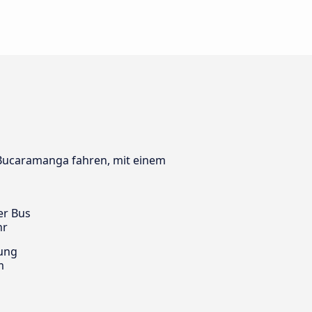
h Bucaramanga fahren, mit einem
er Bus
hr
ung
m