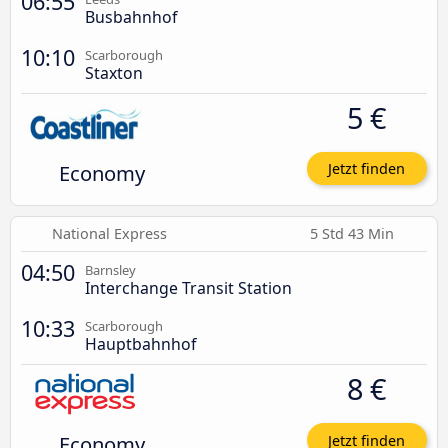
06:55
Busbahnhof
10:10
Scarborough
Staxton
5 €
Economy
Jetzt finden
National Express
5 Std 43 Min
04:50
Barnsley
Interchange Transit Station
10:33
Scarborough
Hauptbahnhof
8 €
Economy
Jetzt finden