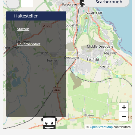
Scarborough
Haltestellen
Staxton
Hauptbahnhof
+
−
©
OpenStreetMap
contributors