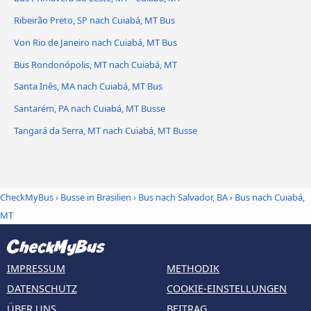
Ribeirão Preto, SP nach Cuiabá, MT Bus
Von Rio de Janeiro nach Cuiabá, MT Bus
Bus Rondonópolis, MT nach Cuiabá, MT
Santa Inês, MA nach Cuiabá, MT Bus
Santarém, PA nach Cuiabá, MT Busse
Tangará da Serra, MT nach Cuiabá, MT Busse
CheckMyBus
›
Busse in Brasilien
›
Bus nach Salvador, BA
›
Bus nach Cuiabá,
MT
IMPRESSUM
METHODIK
DATENSCHUTZ
COOKIE-EINSTELLUNGEN
ÜBER UNS
BEITRAG