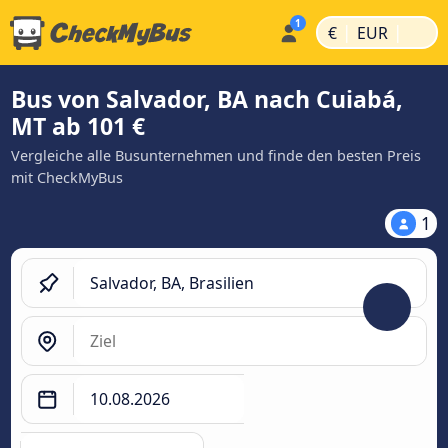
|
|
€
EUR
Bus von Salvador, BA nach Cuiabá,
MT ab 101 €
Vergleiche alle Busunternehmen und finde den besten Preis
mit CheckMyBus
1