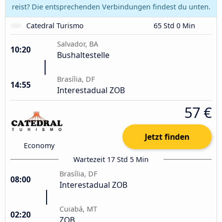
reist? Die entsprechenden Verbindungen findest du unten.
Catedral Turismo
65 Std 0 Min
Salvador, BA
10:20
Bushaltestelle
Brasília, DF
14:55
Interestadual ZOB
57 €
Jetzt finden
Economy
Wartezeit 17 Std 5 Min
Brasília, DF
08:00
Interestadual ZOB
Cuiabá, MT
02:20
ZOB