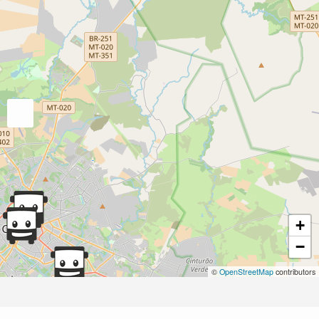
+
−
©
OpenStreetMap
contributors