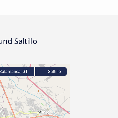
nd Saltillo
Salamanca, GT
Saltillo