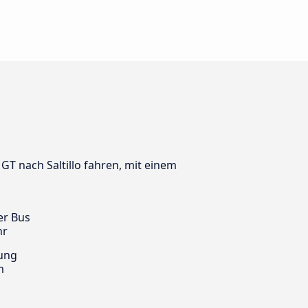
GT nach Saltillo fahren, mit einem
er Bus
hr
ung
m