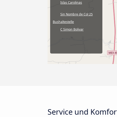
Islas Carolinas
Sin Nombre de Col 25
Bushaltestelle
C Simon Bolivar
Service und Komfort