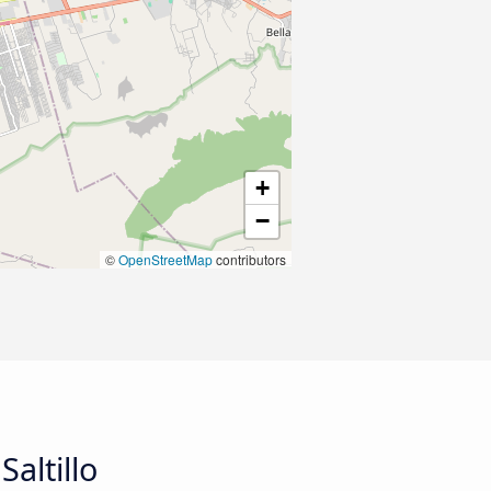
+
−
©
OpenStreetMap
contributors
altillo