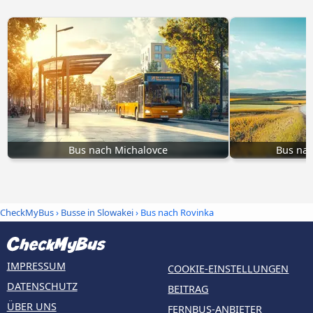
Bus nach Michalovce
Bus nac
CheckMyBus
›
Busse in Slowakei
› Bus nach Rovinka
IMPRESSUM
COOKIE-EINSTELLUNGEN
DATENSCHUTZ
BEITRAG
ÜBER UNS
FERNBUS-ANBIETER