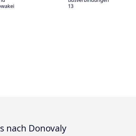
nd
Busverbindungen
owakei
13
ts nach Donovaly