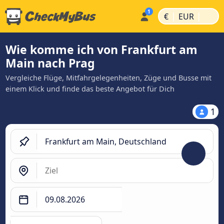
|
|
€
EUR
Wie komme ich von Frankfurt am
Main nach Prag
Vergleiche Flüge, Mitfahrgelegenheiten, Züge und Busse mit
einem Klick und finde das beste Angebot für Dich
1