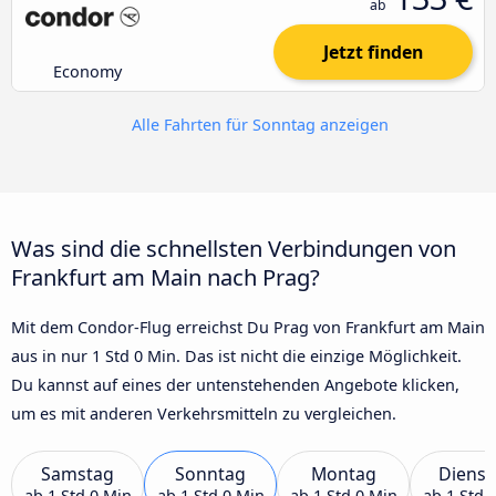
ab
Jetzt finden
Economy
Alle Fahrten für Sonntag anzeigen
Was sind die schnellsten Verbindungen von
Frankfurt am Main nach Prag?
Mit dem Condor-Flug erreichst Du Prag von Frankfurt am Main
aus in nur 1 Std 0 Min. Das ist nicht die einzige Möglichkeit.
Du kannst auf eines der untenstehenden Angebote klicken,
um es mit anderen Verkehrsmitteln zu vergleichen.
Samstag
Sonntag
Montag
Dienst
ab
1 Std 0 Min
ab
1 Std 0 Min
ab
1 Std 0 Min
ab
1 Std 