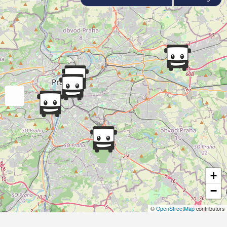
+
−
©
OpenStreetMap
contributors