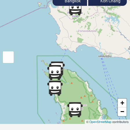
Bangkok
Koh Chang
+
−
©
OpenStreetMap
contributors