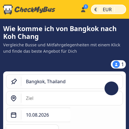
|
|
€
EUR
Wie komme ich von Bangkok nach
Koh Chang
Vergleiche Busse und Mitfahrgelegenheiten mit einem Klick
und finde das beste Angebot für Dich
1