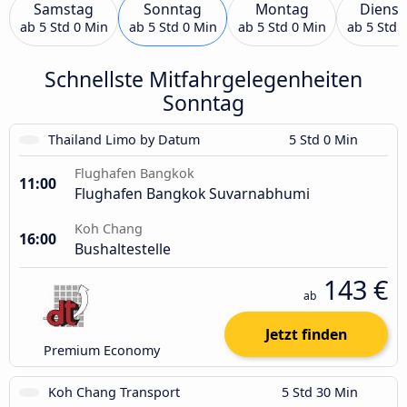
Samstag
Sonntag
Montag
Dienst
ab
5 Std 0 Min
ab
5 Std 0 Min
ab
5 Std 0 Min
ab
5 Std 
Schnellste Mitfahrgelegenheiten
Sonntag
Thailand Limo by Datum
5 Std 0 Min
Flughafen Bangkok
11:00
Flughafen Bangkok Suvarnabhumi
Koh Chang
16:00
Bushaltestelle
143 €
ab
Jetzt finden
Premium Economy
Koh Chang Transport
5 Std 30 Min