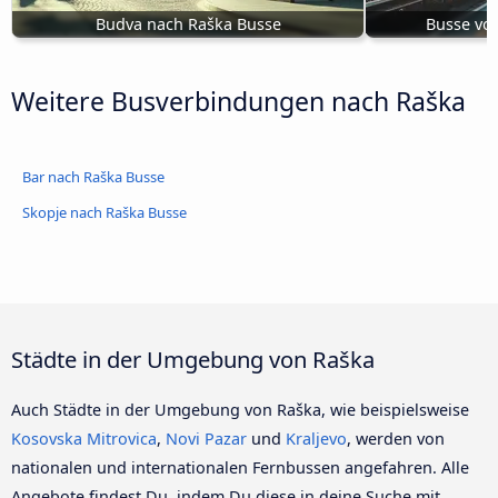
Budva nach Raška Busse
Busse von
Weitere Busverbindungen nach Raška
Bar nach Raška Busse
Skopje nach Raška Busse
Städte in der Umgebung von Raška
Auch Städte in der Umgebung von Raška, wie beispielsweise
Kosovska Mitrovica
,
Novi Pazar
und
Kraljevo
, werden von
nationalen und internationalen Fernbussen angefahren. Alle
Angebote findest Du, indem Du diese in deine Suche mit