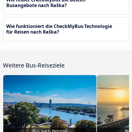
Busangebote nach Raška?
Wie funktioniert die CheckMyBus-Technologie
für Reisen nach Raška?
Weitere Bus-Reiseziele
Bus nach Belgrad
Bus