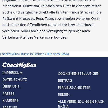
einbeziehst. Nutze dazu einfach den Filter in der erweiterten
Suche und vergleiche direkt alle Fahrten. Finde Strecken, die
Raška mit Kruševac, Peja, Tutin, sowie vielen weiteren Orten
auch über den öffentlichen Nahverkehr bzw. Stadtbusse
verbinden. Sind Fahrpläne verfügbar, zeigen wir auch
Verkehrsmittel des Verkehrsverbundes.
CheckMyBus
›
Busse in Serbien
› Bus nach Raška
IMPRESSUM
COOKIE-EINSTELLUNGEN
DATENSCHUTZ
BEITRAG
ÜBER UNS
FERNBUS-ANBIETER
PRESSE
REISEN
KARRIERE
ALLE VERBINDUNGEN NACH
RAŠKA
PARTNER