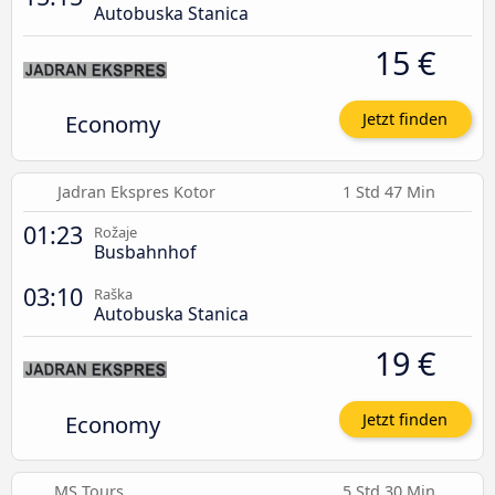
Autobuska Stanica
15 €
Economy
Jetzt finden
Jadran Ekspres Kotor
1 Std 47 Min
01:23
Rožaje
Busbahnhof
03:10
Raška
Autobuska Stanica
19 €
Economy
Jetzt finden
MS Tours
5 Std 30 Min