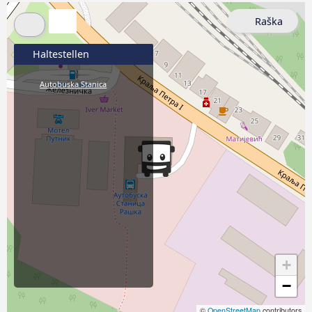
Raška
Haltestellen
Autobuska Stanica
+
−
©
OpenStreetMap
contributors