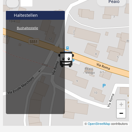
Peaio
Haltestellen
Bushaltestelle
+
−
©
OpenStreetMap
contributors